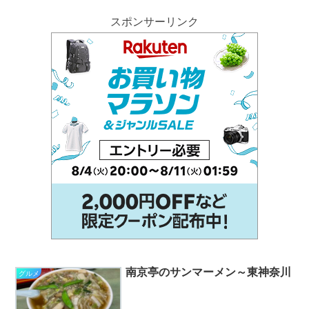
スポンサーリンク
南京亭のサンマーメン～東神奈川
グルメ