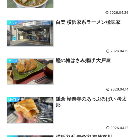
2026.04.26
白楽 横浜家系ラーメン極味家
グルメ
2026.04.19
鰹の梅はさみ揚げ 大戸屋
グルメ
2026.04.14
鎌倉 極楽寺のあっぷるぱい 考太
MATE X
郎
2026.04.12
横浜家系 壱角家 東神奈川