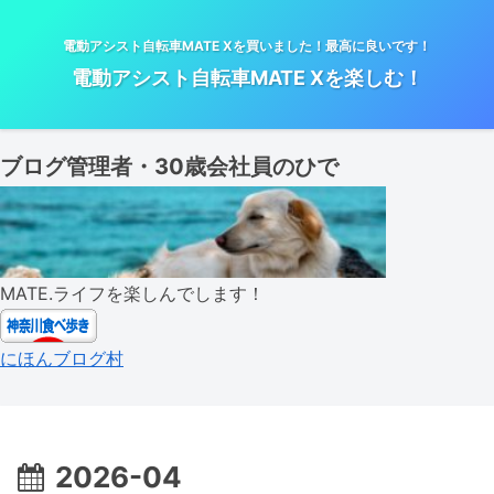
電動アシスト自転車MATE Xを買いました！最高に良いです！
電動アシスト自転車MATE Xを楽しむ！
ブログ管理者・30歳会社員のひで
MATE.ライフを楽しんでします！
にほんブログ村
2026-04