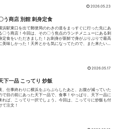
2026.05.23
〇う商店 別館 刺身定食
横浜駅東口を出て郵便局のわきの道をまっすぐに行った先にあ
る〇う商店！今回は、その〇う焦点のランチメニューにある刺
身定食をいただきました！お刺身が新鮮で身がぷりぷりで最高
に美味しかった！天丼とかも気になってたので、また来たいな
と思いました！
2026.05.17
天下一品 こってり 炒飯
夜、仕事終わりに横浜をぶらぶらしたあと、お腹が減っていた
ので目の前にあった天下一品で、食事！やっぱり、天下一品に
来れば、こってり一択でしょう。今回は、こってりに炒飯も付
けて注文！