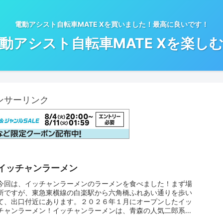
電動アシスト自転車MATE Xを買いました！最高に良いです！
動アシスト自転車MATE Xを楽し
ンサーリンク
イッチャンラーメン
今回は、イッチャンラーメンのラーメンを食べました！まず場
所ですが、東急東横線の白楽駅から六角橋ふれあい通りを歩い
て、出口付近にあります。２０２６年１月にオープンしたイッ
チャンラーメン！イッチャンラーメンは、青森の人気二郎系ラ
ーメン「noodle shop イッ豚（イットン）」の中で、金土日