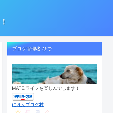
む！
ブログ管理者 ひで
MATE.ライフを楽しんでします！
にほんブログ村