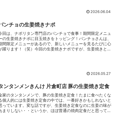
2026.06.04
パンチョの生姜焼きナポ
今回は、ナポリタン専門店のパンチョで食事！期間限定メニュ
ーの生姜焼きナポに目玉焼きをトッピング！パンチョさんは、
期間限定メニューがあるので、新しいメニューを見るたびに心
が躍ります！（笑）今回の生姜焼きナポですが、生姜焼きとナ
ポリタンは合うのか？という疑問と興味から注文しましたが、
これがまた合うんですね～！
2026.05.27
タンタンメンきんけ 片倉町店 豚の生姜焼き定食
金家のタンタンメンで、豚の生姜焼き定食！たまに食べたくな
る個人的には生姜焼き定食の中では、一番好きかもしれないと
思っています。変な話ですが、生姜焼き定食なのに生姜の味が
あまりしない・・というか、ほぼ普通の焼肉定食だと思って食
べています。（笑）また好きな要因としては、ポテトサラダも
付いているし、しっかりとマヨネーズも付いている！