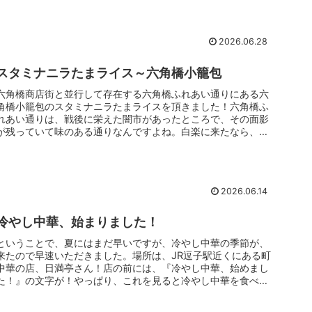
祝の朝限定で食べられた朝ラーブランド「中華蕎麦 イッチャ
ンラーメン」が、六角橋に出店したみたいですね。
2026.06.28
スタミナニラたまライス～六角橋小籠包
六角橋商店街と並行して存在する六角橋ふれあい通りにある六
角橋小籠包のスタミナニラたまライスを頂きました！六角橋ふ
れあい通りは、戦後に栄えた闇市があったところで、その面影
が残っていて味のある通りなんですよね。白楽に来たなら、絶
対この通りは歩くべきだと思います！
2026.06.14
冷やし中華、始まりました！
ということで、夏にはまだ早いですが、冷やし中華の季節が、
来たので早速いただきました。場所は、JR逗子駅近くにある町
中華の店、日満亭さん！店の前には、『冷やし中華、始めまし
た！』の文字が！やっぱり、これを見ると冷やし中華を食べた
くなります。