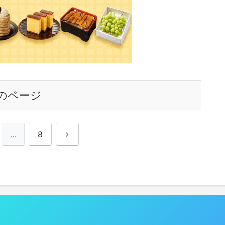
のページ
次
…
8
へ