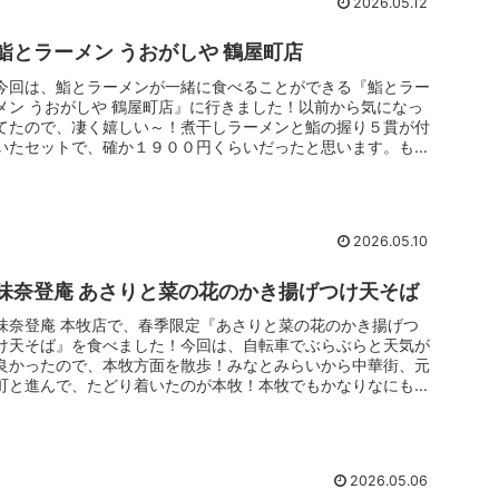
2026.05.12
鮨とラーメン うおがしや 鶴屋町店
今回は、鮨とラーメンが一緒に食べることができる『鮨とラー
メン うおがしや 鶴屋町店』に行きました！以前から気になっ
てたので、凄く嬉しい～！煮干しラーメンと鮨の握り５貫が付
いたセットで、確か１９００円くらいだったと思います。もち
ろん、ラーメンだけでもOKだし、握りだけでもOKなんです！
2026.05.10
味奈登庵 あさりと菜の花のかき揚げつけ天そば
味奈登庵 本牧店で、春季限定『あさりと菜の花のかき揚げつ
け天そば』を食べました！今回は、自転車でぶらぶらと天気が
良かったので、本牧方面を散歩！みなとみらいから中華街、元
町と進んで、たどり着いたのが本牧！本牧でもかなりなにもな
いところ自転車で走って、たどり着いたのが味奈登庵 本牧
店！
2026.05.06