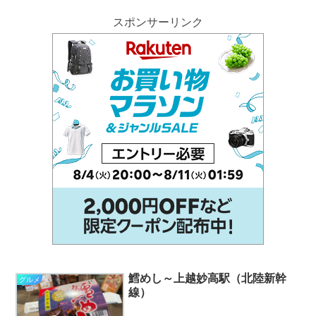
スポンサーリンク
鱈めし～上越妙高駅（北陸新幹
グルメ
線）