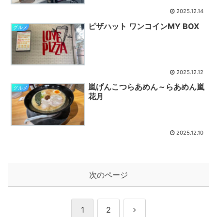
2025.12.14
ピザハット ワンコインMY BOX
グルメ
2025.12.12
嵐げんこつらあめん～らあめん嵐
グルメ
花月
2025.12.10
次のページ
次
1
2