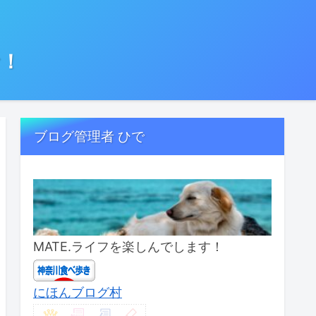
む！
ブログ管理者 ひで
MATE.ライフを楽しんでします！
にほんブログ村