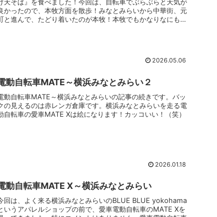
け天そば』を食べました！今回は、自転車でぶらぶらと天気が
良かったので、本牧方面を散歩！みなとみらいから中華街、元
町と進んで、たどり着いたのが本牧！本牧でもかなりなにもな
いところ自転車で走って、たどり着いたのが味奈登庵 本牧
店！
2026.05.06
電動自転車MATE～横浜みなとみらい２
電動自転車MATE～横浜みなとみらいの記事の続きです。バッ
クの見えるのは赤レンガ倉庫です。横浜みなとみらいを走る電
動自転車の愛車MATE Xは絵になります！カッコいい！（笑）
2026.01.18
電動自転車MATE X～横浜みなとみらい
今回は、よく来る横浜みなとみらいのBLUE BLUE yokohama
というアパレルショップの前で、愛車電動自転車のMATE Xを