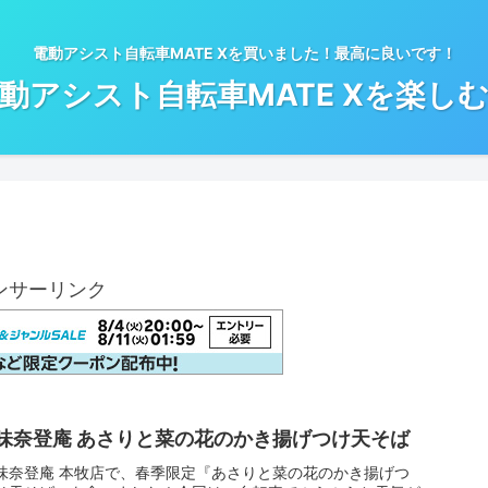
電動アシスト自転車MATE Xを買いました！最高に良いです！
動アシスト自転車MATE Xを楽し
ンサーリンク
味奈登庵 あさりと菜の花のかき揚げつけ天そば
味奈登庵 本牧店で、春季限定『あさりと菜の花のかき揚げつ