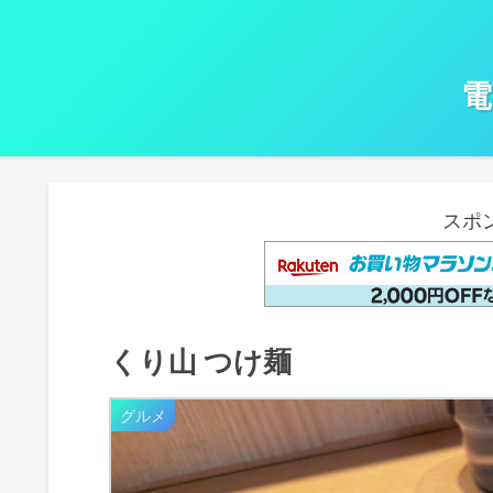
電
スポ
くり山 つけ麺
グルメ