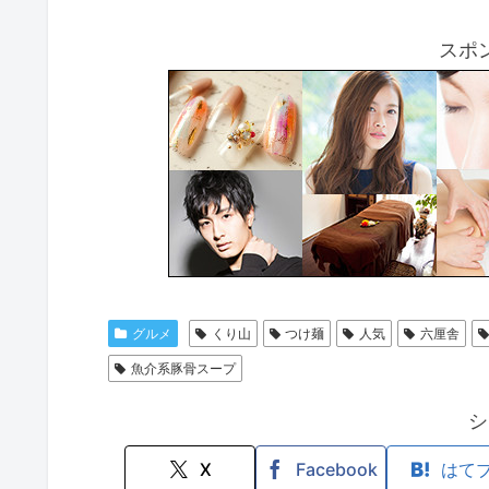
スポ
グルメ
くり山
つけ麺
人気
六厘舎
魚介系豚骨スープ
シ
X
Facebook
はて