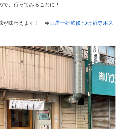
ので、行ってみることに！
味が味わえます！ ⇒
山岸一雄監修 つけ麺専用ス