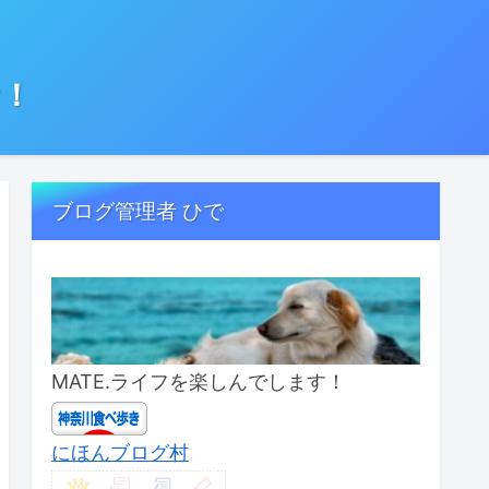
む！
ブログ管理者 ひで
MATE.ライフを楽しんでします！
にほんブログ村