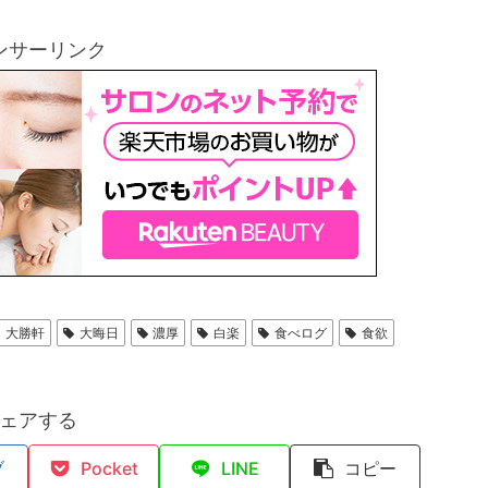
ンサーリンク
大勝軒
大晦日
濃厚
白楽
食べログ
食欲
ェアする
ブ
Pocket
LINE
コピー