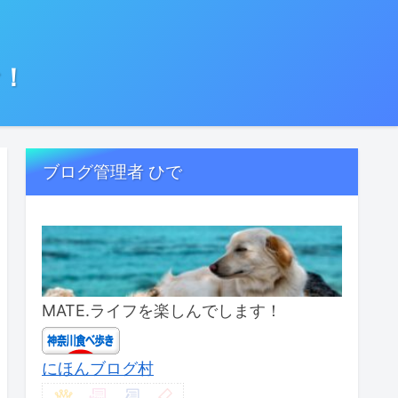
む！
ブログ管理者 ひで
MATE.ライフを楽しんでします！
にほんブログ村