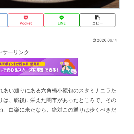
Pocket
LINE
コピー
2026.06.14
ンサーリンク
れあい通りにある六角橋小籠包のスタミナニラた
りは、戦後に栄えた闇市があったところで、その
ね。白楽に来たなら、絶対この通りは歩くべきだ