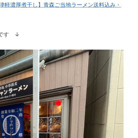
 津軽濃厚煮干し】青森ご当地ラーメン送料込み・
です ↓