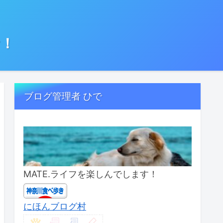
む！
ブログ管理者 ひで
MATE.ライフを楽しんでします！
にほんブログ村